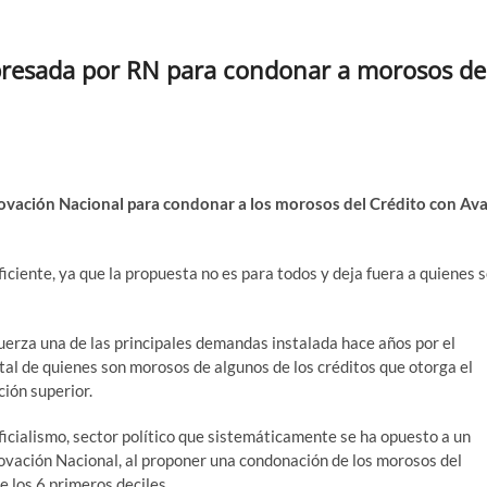
presada por RN para condonar a morosos de
ovación Nacional para condonar a los morosos del Crédito con Ava
iciente, ya que la propuesta no es para todos y deja fuera a quienes 
fuerza una de las principales demandas instalada hace años por el
al de quienes son morosos de algunos de los créditos que otorga el
ión superior.
icialismo, sector político que sistemáticamente se ha opuesto a un
ovación Nacional, al proponer una condonación de los morosos del
 los 6 primeros deciles.