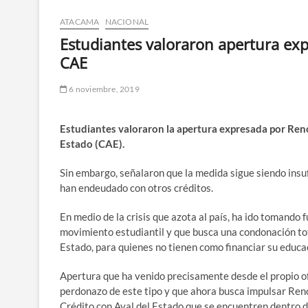
ATACAMA
NACIONAL
Estudiantes valoraron apertura ex
CAE
6 noviembre, 2019
Estudiantes valoraron la apertura expresada por Ren
Estado (CAE).
Sin embargo, señalaron que la medida sigue siendo insuf
han endeudado con otros créditos.
En medio de la crisis que azota al país, ha ido tomando 
movimiento estudiantil y que busca una condonación tot
Estado, para quienes no tienen como financiar su educac
Apertura que ha venido precisamente desde el propio of
perdonazo de este tipo y que ahora busca impulsar Ren
Crédito con Aval del Estado que se encuentren dentro de