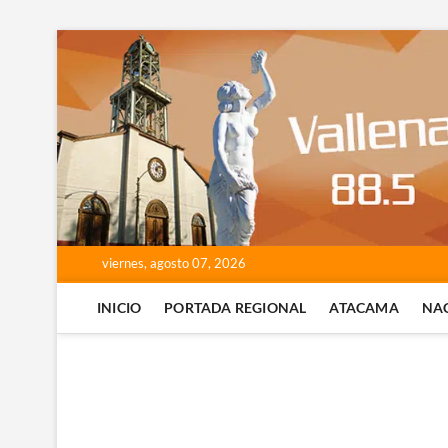
Saltar
al
contenido
viernes, agosto 07, 2026
INICIO
PORTADA REGIONAL
ATACAMA
NA