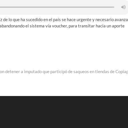
íz de lo que ha sucedido en el país se hace urgente y necesario avanza
 abandonando el sistema vía voucher, para transitar hacia un aporte
ron detener a imputado que participó de saqueos en tiendas de Copia