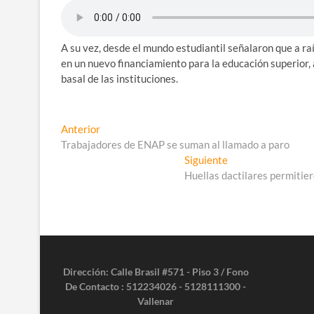
A su vez, desde el mundo estudiantil señalaron que a ra
en un nuevo financiamiento para la educación superior,
basal de las instituciones.
Navegación
Entrada
Anterior
anterior:
Trabajadores de ENAP se suman al llamado a paro
de
Entrada
Siguiente
entradas
siguiente:
Huellas dactilares permitie
Dirección: Calle Brasil #571 - Piso 3 / Fono
De Contacto : 512234026 - 5128111300 -
Vallenar