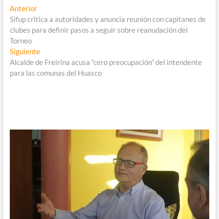
Navegación
Entrada
Anterior
anterior:
Sifup critica a autoridades y anuncia reunión con capitanes de
de
clubes para definir pasos a seguir sobre reanudación del
entradas
Torneo
Entrada
Siguiente
siguiente:
Alcalde de Freirina acusa “cero preocupación” del intendente
para las comunas del Huasco