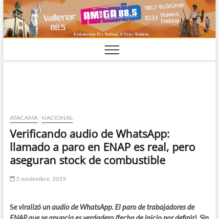
Saltar
al
contenido
ATACAMA
NACIONAL
Verificando audio de WhatsApp:
llamado a paro en ENAP es real, pero
aseguran stock de combustible
5 noviembre, 2019
S
e viralizó un audio de WhatsApp. El paro de trabajadores de
ENAP que se anuncia es verdadero (fecha de inicio por definir). Sin