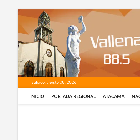
Saltar
al
contenido
sábado, agosto 08, 2026
INICIO
PORTADA REGIONAL
ATACAMA
NA