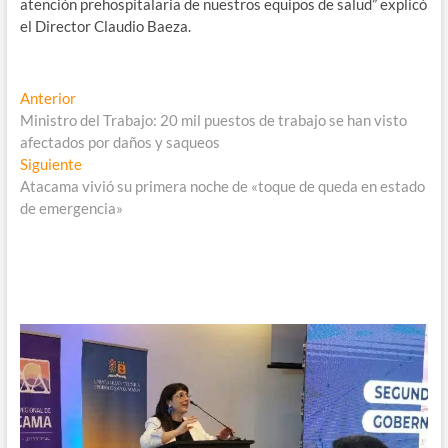
atención prehospitalaria de nuestros equipos de salud” explicó
el Director Claudio Baeza.
Navegación
Entrada
Anterior
anterior:
Ministro del Trabajo: 20 mil puestos de trabajo se han visto
de
afectados por daños y saqueos
entradas
Entrada
Siguiente
siguiente:
Atacama vivió su primera noche de «toque de queda en estado
de emergencia»