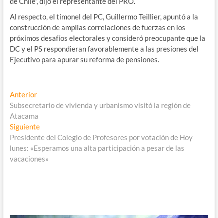
de Chile”, dijo el representante del PRO.
Al respecto, el timonel del PC, Guillermo Teillier, apuntó a la
construcción de amplias correlaciones de fuerzas en los
próximos desafíos electorales y consideró preocupante que la
DC y el PS respondieran favorablemente a las presiones del
Ejecutivo para apurar su reforma de pensiones.
Navegación
Entrada
Anterior
anterior:
Subsecretario de vivienda y urbanismo visitó la región de
de
Atacama
entradas
Entrada
Siguiente
siguiente:
Presidente del Colegio de Profesores por votación de Hoy
lunes: «Esperamos una alta participación a pesar de las
vacaciones»