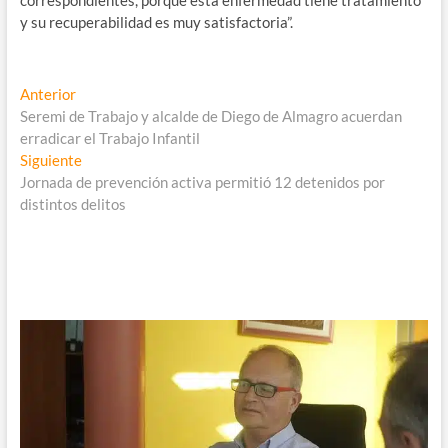
correspondientes, porque esta enfermedad tiene tratamiento
y su recuperabilidad es muy satisfactoria”.
Navegación
Entrada
Anterior
anterior:
Seremi de Trabajo y alcalde de Diego de Almagro acuerdan
de
erradicar el Trabajo Infantil
entradas
Entrada
Siguiente
siguiente:
Jornada de prevención activa permitió 12 detenidos por
distintos delitos