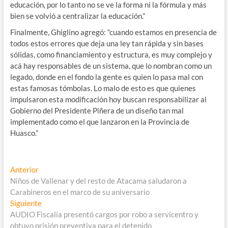
educación, por lo tanto no se ve la forma ni la fórmula y más
bien se volvió a centralizar la educación.”
Finalmente, Ghiglino agregó: “cuando estamos en presencia de
todos estos errores que deja una ley tan rápida y sin bases
sólidas, como financiamiento y estructura, es muy complejo y
acá hay responsables de un sistema, que lo nombran como un
legado, donde en el fondo la gente es quien lo pasa mal con
estas famosas tómbolas. Lo malo de esto es que quienes
impulsaron esta modificación hoy buscan responsabilizar al
Gobierno del Presidente Piñera de un diseño tan mal
implementado como el que lanzaron en la Provincia de
Huasco.”
Navegación
Entrada
Anterior
anterior:
Niños de Vallenar y del resto de Atacama saludaron a
de
Carabineros en el marco de su aniversario
entradas
Entrada
Siguiente
siguiente:
AUDIO Fiscalía presentó cargos por robo a servicentro y
obtuvo prisión preventiva para el detenido