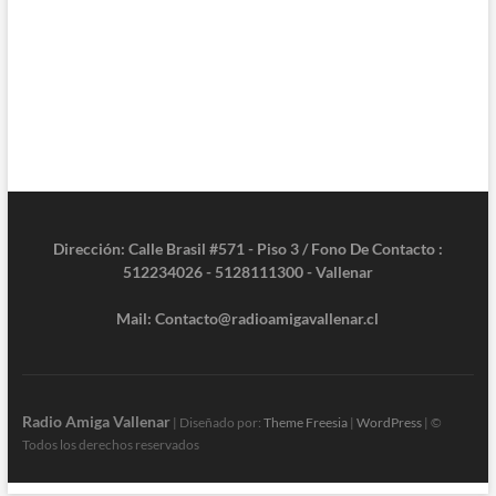
Dirección: Calle Brasil #571 - Piso 3 / Fono De Contacto :
512234026 - 5128111300 - Vallenar
Mail: Contacto@radioamigavallenar.cl
Radio Amiga Vallenar
| Diseñado por:
Theme Freesia
|
WordPress
| ©
Todos los derechos reservados