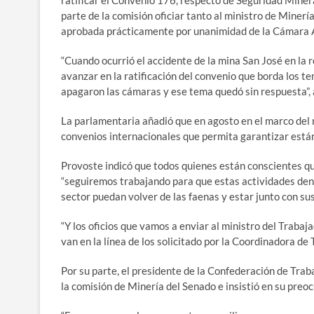
ratificar el Convenio 176, respecto de Seguridad Miner
parte de la comisión oficiar tanto al ministro de Minerí
aprobada prácticamente por unanimidad de la Cámara Al
“Cuando ocurrió el accidente de la mina San José en l
avanzar en la ratificación del convenio que borda los 
apagaron las cámaras y ese tema quedó sin respuesta”, a
La parlamentaria añadió que en agosto en el marco del m
convenios internacionales que permita garantizar está
Provoste indicó que todos quienes están conscientes qu
“seguiremos trabajando para que estas actividades den 
sector puedan volver de las faenas y estar junto con sus 
“Y los oficios que vamos a enviar al ministro del Trabaj
van en la línea de los solicitado por la Coordinadora de
Por su parte, el presidente de la Confederación de Tr
la comisión de Minería del Senado e insistió en su preoc