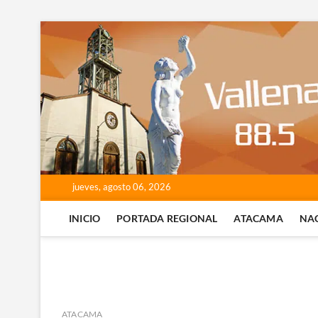
Saltar
al
contenido
jueves, agosto 06, 2026
INICIO
PORTADA REGIONAL
ATACAMA
NA
ATACAMA