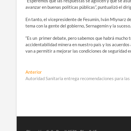
“Esperemos que las respuestas se agilicen y que se asu
avanzar en buenas políticas públicas”, puntualizó el diri
En tanto, el vicepresidente de Fesumin, Iván Mlynarz d
tema con la gente del gobierno, Sernagemin y la suceso.
“Es un primer debate, pero sabemos que habrá mucho tr
accidentabilidad minera en nuestro país y los acuerdo
van a permitir a mejorar las condiciones de seguridad en
Navegación
Entrada
Anterior
anterior:
Autoridad Sanitaria entrega recomendaciones para las F
de
entradas