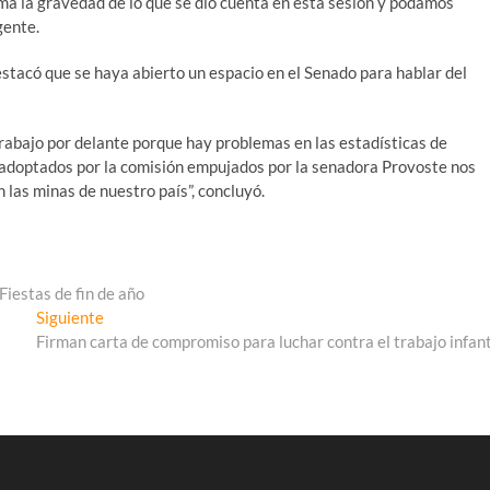
ma la gravedad de lo que se dio cuenta en esta sesión y podamos
gente.
estacó que se haya abierto un espacio en el Senado para hablar del
abajo por delante porque hay problemas en las estadísticas de
s adoptados por la comisión empujados por la senadora Provoste nos
 las minas de nuestro país”, concluyó.
iestas de fin de año
Entrada
Siguiente
siguiente:
Firman carta de compromiso para luchar contra el trabajo infant