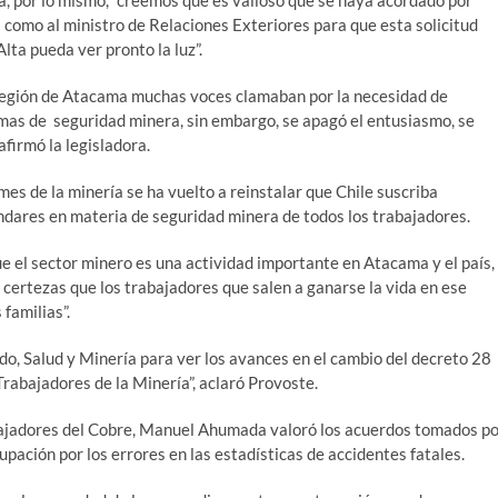
a, por lo mismo, “creemos que es valioso que se haya acordado por
a como al ministro de Relaciones Exteriores para que esta solicitud
ta pueda ver pronto la luz”.
a región de Atacama muchas voces clamaban por la necesidad de
temas de seguridad minera, sin embargo, se apagó el entusiasmo, se
firmó la legisladora.
es de la minería se ha vuelto a reinstalar que Chile suscriba
ndares en materia de seguridad minera de todos los trabajadores.
e el sector minero es una actividad importante en Atacama y el país,
certezas que los trabajadores que salen a ganarse la vida en ese
familias”.
ado, Salud y Minería para ver los avances en el cambio del decreto 28
 Trabajadores de la Minería”, aclaró Provoste.
abajadores del Cobre, Manuel Ahumada valoró los acuerdos tomados p
upación por los errores en las estadísticas de accidentes fatales.