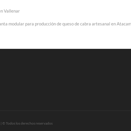
en Vallenar
lanta modular para producción de queso de cabra artesanal en Ataca
| © Todos los derechos reservados