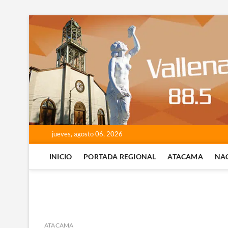
Saltar
al
contenido
jueves, agosto 06, 2026
INICIO
PORTADA REGIONAL
ATACAMA
NA
ATACAMA