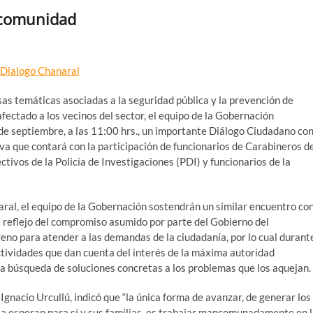
 comunidad
sas temáticas asociadas a la seguridad pública y la prevención de
fectado a los vecinos del sector, el equipo de la Gobernación
 de septiembre, a las 11:00 hrs., un importante Diálogo Ciudadano co
iva que contará con la participación de funcionarios de Carabineros d
ctivos de la Policía de Investigaciones (PDI) y funcionarios de la
aral, el equipo de la Gobernación sostendrán un similar encuentro co
el reflejo del compromiso asumido por parte del Gobierno del
eno para atender a las demandas de la ciudadanía, por lo cual durant
tividades que dan cuenta del interés de la máxima autoridad
la búsqueda de soluciones concretas a los problemas que los aquejan.
Ignacio Urcullú, indicó que “la única forma de avanzar, de generar los
ia esperan para sí y sus familias, es trabajar mancomunadamente en 