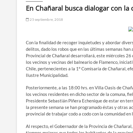
En Chañaral busca dialogar con la
25 septiembre, 2018
Con la finalidad de recoger inquietudes y abordar diver
delitos, dado los robos que en las últimas semanas han a
Provincial de Chañaral desarrollará, este miércoles 26
los vecinos y vecinas del balneario de Flamenco, iniciat
Chile, pertenecientes a la 1° Comisaría de Chañaral, efe
Ilustre Municipalidad.
Posteriormente, a las 18:00 hrs. en Villa Oasis de Chañ
los vecinos residentes en dicho sector de la comuna, fi
Presidente Sebastián Piñera Echenique de estar en terr
la presente semana se han programado éstas y otras ac
provincial de trabajar codo a codo con la comunidad en 
Al respecto, el Gobernador de la Provincia de Chañaral, 
tiempos mejores que todos los habitantes de la provinc