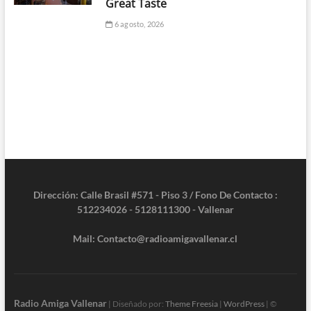
Great Taste
6 agosto, 2026
Dirección: Calle Brasil #571 - Piso 3 / Fono De Contacto :
512234026 - 5128111300 - Vallenar
Mail: Contacto@radioamigavallenar.cl
Radio Amiga Vallenar
| Diseñado por:
Theme Freesia
|
WordPress
| ©