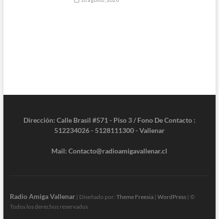
Dirección: Calle Brasil #571 - Piso 3 / Fono De Contacto :
512234026 - 5128111300 - Vallenar
Mail: Contacto@radioamigavallenar.cl
Radio Amiga Vallenar
| Diseñado por:
Theme Freesia
|
WordPress
| ©
Todos los derechos reservados