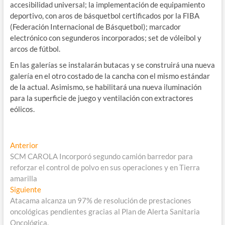
accesibilidad universal; la implementación de equipamiento
deportivo, con aros de básquetbol certificados por la FIBA
(Federación Internacional de Básquetbol); marcador
electrónico con segunderos incorporados; set de vóleibol y
arcos de fútbol.
En las galerías se instalarán butacas y se construirá una nueva
galería en el otro costado de la cancha con el mismo estándar
de la actual. Asimismo, se habilitará una nueva iluminación
para la superficie de juego y ventilación con extractores
eólicos.
Navegación
Entrada
Anterior
anterior:
SCM CAROLA Incorporó segundo camión barredor para
de
reforzar el control de polvo en sus operaciones y en Tierra
entradas
amarilla
Entrada
Siguiente
siguiente:
Atacama alcanza un 97% de resolución de prestaciones
oncológicas pendientes gracias al Plan de Alerta Sanitaria
Oncológica.