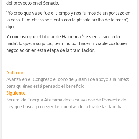
del proyecto en el Senado.
“Yo creo que ya se fue el tiempo y nos fuimos de un portazo en
la cara. El ministro se sienta con la pistola arriba de la mesa”
,
dijo.
Y concluyó que el titular de Hacienda “se sienta sin ceder
nada”, lo que, a su juicio, terminó por hacer inviable cualquier
negociación en esta etapa de la tramitación.
Navegación
Entrada
Anterior
anterior:
Avanza en el Congreso el bono de $30mil de apoyo a la niñez:
de
para quiénes está pensado el beneficio
entradas
Entrada
Siguiente
siguiente:
Seremi de Energía Atacama destaca avance de Proyecto de
Ley que busca proteger las cuentas de la luz de las familias