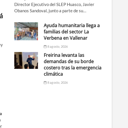
Director Ejecutivo del SLEP Huasco, Javier
Obanos Sandoval, junto a parte de su…
á
Ayuda humanitaria llega a
familias del sector La
Verbena en Vallenar
ey
8 agosto, 2026
Freirina levanta las
demandas de su borde
costero tras la emergencia
climática
8 agosto, 2026
la
n
or