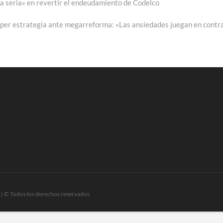
a seria» en revertir el endeudamiento de Codelco
mper estrategia ante megarreforma: «Las ansiedades juegan en contr
| © Todos los derechos reservados