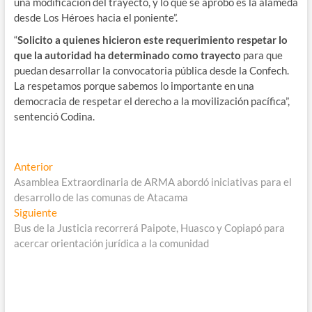
una modificación del trayecto, y lo que se aprobó es la alameda
desde Los Héroes hacia el poniente”.
“
Solicito a quienes hicieron este requerimiento respetar lo
que la autoridad ha determinado como trayecto
para que
puedan desarrollar la convocatoria pública desde la Confech.
La respetamos porque sabemos lo importante en una
democracia de respetar el derecho a la movilización pacífica”,
sentenció Codina.
Navegación
Entrada
Anterior
anterior:
Asamblea Extraordinaria de ARMA abordó iniciativas para el
de
desarrollo de las comunas de Atacama
entradas
Entrada
Siguiente
siguiente:
Bus de la Justicia recorrerá Paipote, Huasco y Copiapó para
acercar orientación jurídica a la comunidad