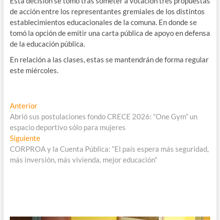
Esta decisión se tomó tras someter a votación tres propuestas
de acción entre los representantes gremiales de los distintos
establecimientos educacionales de la comuna. En donde se
tomó la opción de emitir una carta pública de apoyo en defensa
de la educación pública.
En relación a las clases, estas se mantendrán de forma regular
este miércoles.
Navegación
Entrada
Anterior
anterior:
Abrió sus postulaciones fondo CRECE 2026: “One Gym” un
de
espacio deportivo sólo para mujeres
entradas
Entrada
Siguiente
siguiente:
CORPROA y la Cuenta Pública: “El país espera más seguridad,
más inversión, más vivienda, mejor educación”