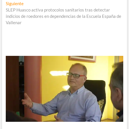
entradas
Entrada
Siguiente
siguiente:
SLEP Huasco activa protocolos sanitarios tras detectar
indicios de roedores en dependencias de la Escuela España de
Vallenar