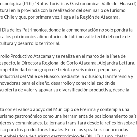
ecnológica (PDT) “Rutas Turísticas Gastronómicas Valle del Huasco”,
ural en la provincia con la realización del seminario de turismo
 Chile y que, por primera vez, llega a la Región de Atacama.
 Día de los Patrimonios, donde la conmemoración no solo pondrá la
a los patrimonios alimentarios del último valle fértil del norte de
ltura y desarrollo territorial.
rollo Productivo Atacama y se realiza en el marco de la línea de
especto, la Directora Regional de Corfo Atacama, Alejandra Lettura,
competitividad de un grupo de treinta y seis micro, pequeñas y
ndustrial del Valle de Huasco, mediante la difusión, transferencia y
ovadoras para el diseño, desarrollo y comercialización de
u oferta de valor y apoyar su diversificación productiva, desde la
 con el valioso apoyo del Municipio de Freirina y contempla una
 turismo gastronómico como una herramienta de posicionamiento país
jeros y comunidades. La jornada transitará desde la reflexión sobre 
gico para los productores locales. Entre los speakers confirmados
uez, embajadora de turismo gastronómico de ONU Turismo, chef y