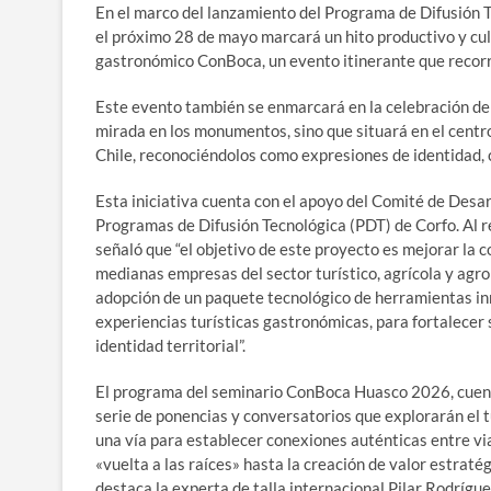
En el marco del lanzamiento del Programa de Difusión T
el próximo 28 de mayo marcará un hito productivo y cult
gastronómico ConBoca, un evento itinerante que recorre
Este evento también se enmarcará en la celebración del
mirada en los monumentos, sino que situará en el centro 
Chile, reconociéndolos como expresiones de identidad, cu
Esta iniciativa cuenta con el apoyo del Comité de Desar
Programas de Difusión Tecnológica (PDT) de Corfo. Al r
señaló que “el objetivo de este proyecto es mejorar la 
medianas empresas del sector turístico, agrícola y agroi
adopción de un paquete tecnológico de herramientas inn
experiencias turísticas gastronómicas, para fortalecer s
identidad territorial”.
El programa del seminario ConBoca Huasco 2026, cuenta
serie de ponencias y conversatorios que explorarán el
una vía para establecer conexiones auténticas entre via
«vuelta a las raíces» hasta la creación de valor estraté
destaca la experta de talla internacional Pilar Rodríg