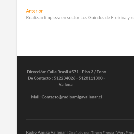
Navegación
Entrada
Anterior
anterior:
Realizan limpieza en sector Los Guindos de Freirina y r
de
entradas
Dirección: Calle Brasil #571 - Piso 3 / Fono
De Contacto : 512234026 - 5128111300 -
Vallenar
Mail: Contacto@radioamigavallenar.cl
Radio Amiga Vallenar
| Diseñado por:
Theme Freesia
|
WordPress