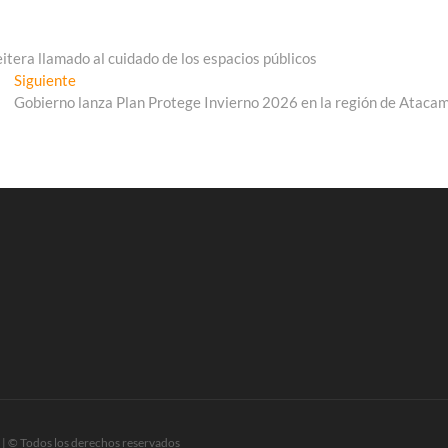
eitera llamado al cuidado de los espacios públicos
Entrada
Siguiente
siguiente:
Gobierno lanza Plan Protege Invierno 2026 en la región de Ataca
| © Todos los derechos reservados