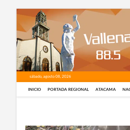
Saltar
al
contenido
sábado, agosto 08, 2026
INICIO
PORTADA REGIONAL
ATACAMA
NA