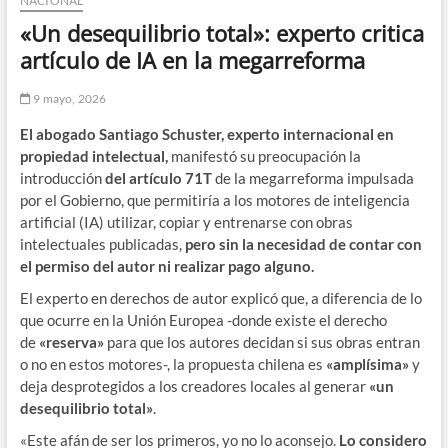
NACIONAL
«Un desequilibrio total»: experto critica
artículo de IA en la megarreforma
9 mayo, 2026
El abogado Santiago Schuster, experto internacional en
propiedad intelectual,
manifestó su preocupación la
introducción
del artículo 71T
de la megarreforma impulsada
por el Gobierno, que permitiría a los motores de inteligencia
artificial (IA) utilizar, copiar y entrenarse con obras
intelectuales publicadas,
pero sin la necesidad de contar con
el permiso del autor ni realizar pago alguno.
El experto en derechos de autor explicó que, a diferencia de lo
que ocurre en la Unión Europea -donde existe el derecho
de
«reserva»
para que los autores decidan si sus obras entran
o no en estos motores-, la propuesta chilena es
«amplísima»
y
deja desprotegidos a los creadores locales al generar
«un
desequilibrio total»
.
«Este afán de ser los primeros, yo no lo aconsejo.
Lo considero