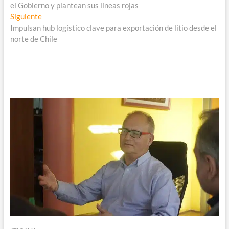
de
el Gobierno y plantean sus líneas rojas
entradas
Entrada
Siguiente
siguiente:
Impulsan hub logístico clave para exportación de litio desde el
norte de Chile