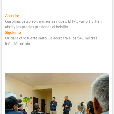
Navegación
Entrada
Anterior
anterior:
Gasolina, petróleo y gas en las nubes: El IPC varió 1,3% en
de
abril y los precios presionan el bolsillo
entradas
Entrada
Siguiente
siguiente:
UF dará otro fuerte salto: Se acercará a los $41 mil tras
inflación de abril