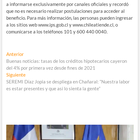
a informarse exclusivamente por canales oficiales y recordó
que no es necesario realizar postulaciones para acceder al
beneficio. Para más información, las personas pueden ingresar
a los sitios web www.ips.gob.cl y www.chileatiende.cl, o
comunicarse a los teléfonos 101 y 600 440 0040.
Navegación
Entrada
Anterior
anterior:
Buenas noticias: tasas de los créditos hipotecarios cayeron
de
del 4% por primera vez desde fines de 2021
entradas
Entrada
Siguiente
siguiente:
SEREMI Díaz Jopia se despliega en Chañaral: “Nuestra labor
es estar presentes y que así lo sienta la gente”