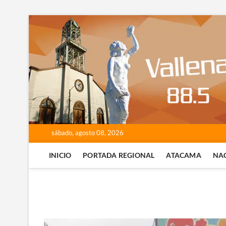
Saltar
al
contenido
sábado, agosto 08, 2026
INICIO
PORTADA REGIONAL
ATACAMA
NA