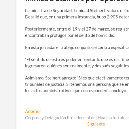
La ministra de Seguridad, Trinidad Steinert, valoró el éx
Detalló que, en una primera instancia, hubo 2.905 dete
Posteriormente, entre el 19 y el 27 de marzo, se regist
encontraban prófugos por el delito de homicidio.
En esta jornada, el trabajo conjunto se centró específic
“El sentido de esto es poder enfrentar lo que es el crim
ingresaron, quiénes son realmente
, y después seguir lo
Asimismo, Steinert agregó: “Si es que efectivamente te
tribunales de justicia. Si tenemos una persona que se e
los
actos administrativos que corresponden
“, concluyó.
Navegación
Entrada
Anterior
anterior:
Corproa y Delegación Presidencial del Huasco fortalecen
de
Entrada
Siguiente