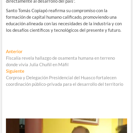
directamente al desarrollo del país”.
Santo Tomás Copiapó reafirma su compromiso con la
formación de capital humano calificado, promoviendo una
educación alineada con las necesidades de la industria y con
los desafíos científicos y tecnológicos del presente y futuro.
Navegación
Entrada
Anterior
anterior:
Fiscalía revela hallazgo de osamenta humana en terreno
de
donde vivía Julia Chuñil en Máfil
entradas
Entrada
Siguiente
siguiente:
Corproa y Delegación Presidencial del Huasco fortalecen
coordinación público-privada para el desarrollo del territorio