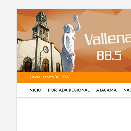
Saltar
al
contenido
jueves, agosto 06, 2026
INICIO
PORTADA REGIONAL
ATACAMA
NA