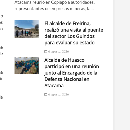
Atacama reunió en Copiapó a autoridades,
representantes de empresas mineras, la…
lo
os
El alcalde de Freirina,
na
realizó una visita al puente
del sector Los Guindos
para evaluar su estado
ne
6 agosto, 2026
de
Alcalde de Huasco
participó en una reunión
na
junto al Encargado de la
ir
Defensa Nacional en
Atacama
6 agosto, 2026
de