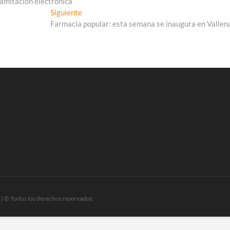
ramitación electrónica
Entrada
Siguiente
siguiente:
Farmacia popular: esta semana se inaugura en Vallen
| © Todos los derechos reservados