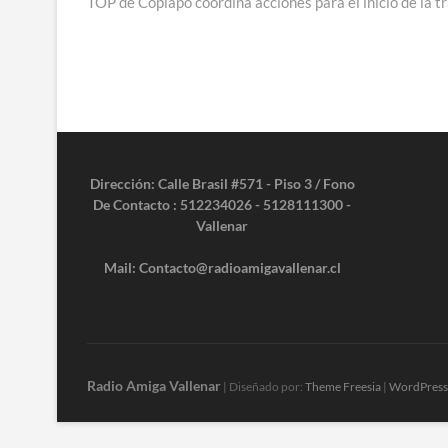
anterior:
TOP de Copiapó coordina acciones para el inicio de la t
de
entradas
Dirección: Calle Brasil #571 - Piso 3 / Fono
De Contacto : 512234026 - 5128111300 -
Vallenar
Mail: Contacto@radioamigavallenar.cl
Radio Amiga Vallenar
| Diseñado por:
Theme Freesia
|
WordPress