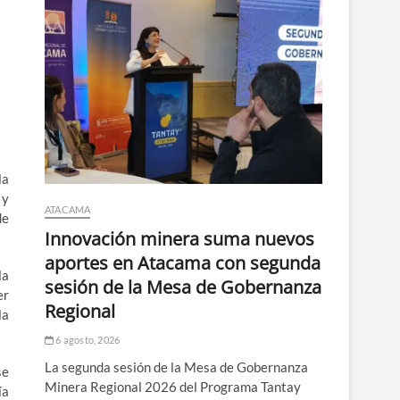
la
 y
ATACAMA
de
Innovación minera suma nuevos
aportes en Atacama con segunda
la
sesión de la Mesa de Gobernanza
er
Regional
la
6 agosto, 2026
La segunda sesión de la Mesa de Gobernanza
se
Minera Regional 2026 del Programa Tantay
ía