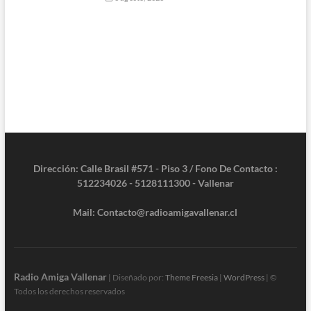
Dirección: Calle Brasil #571 - Piso 3 / Fono De Contacto :
512234026 - 5128111300 - Vallenar
Mail: Contacto@radioamigavallenar.cl
Radio Amiga Vallenar
| Diseñado por:
Theme Freesia
|
WordPress
| ©
Todos los derechos reservados