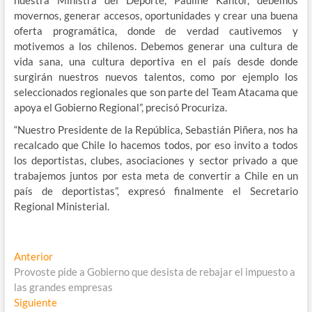
nuestra Ministra del Deporte, Pauline Kantor, debemos
movernos, generar accesos, oportunidades y crear una buena
oferta programática, donde de verdad cautivemos y
motivemos a los chilenos. Debemos generar una cultura de
vida sana, una cultura deportiva en el país desde donde
surgirán nuestros nuevos talentos, como por ejemplo los
seleccionados regionales que son parte del Team Atacama que
apoya el Gobierno Regional”, precisó Procuriza.
“Nuestro Presidente de la República, Sebastián Piñera, nos ha
recalcado que Chile lo hacemos todos, por eso invito a todos
los deportistas, clubes, asociaciones y sector privado a que
trabajemos juntos por esta meta de convertir a Chile en un
país de deportistas”, expresó finalmente el Secretario
Regional Ministerial.
Navegación
Entrada
Anterior
anterior:
Provoste pide a Gobierno que desista de rebajar el impuesto a
de
las grandes empresas
entradas
Entrada
Siguiente