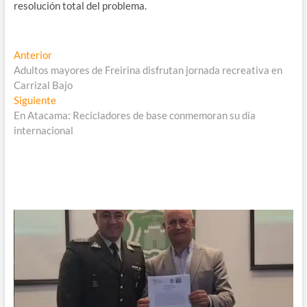
resolución total del problema.
Navegación
Entrada
Anterior
anterior:
Adultos mayores de Freirina disfrutan jornada recreativa en
de
Carrizal Bajo
entradas
Entrada
Siguiente
siguiente:
En Atacama: Recicladores de base conmemoran su día
internacional