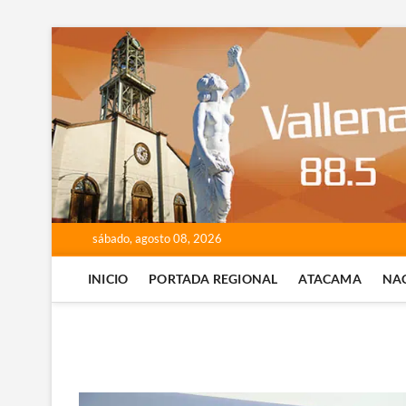
Saltar
al
contenido
sábado, agosto 08, 2026
INICIO
PORTADA REGIONAL
ATACAMA
NA