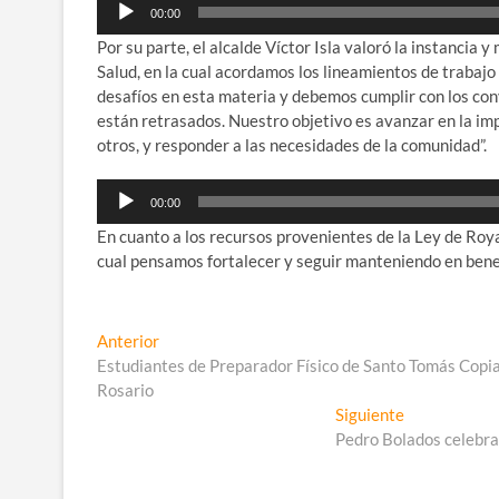
Reproductor
00:00
de
Por su parte, el alcalde Víctor Isla valoró la instanci
audio
Salud, en la cual acordamos los lineamientos de trabajo
desafíos en esta materia y debemos cumplir con los con
están retrasados. Nuestro objetivo es avanzar en la i
otros, y responder a las necesidades de la comunidad”.
Reproductor
00:00
de
En cuanto a los recursos provenientes de la Ley de Roya
audio
cual pensamos fortalecer y seguir manteniendo en bene
Navegación
Entrada
Anterior
anterior:
Estudiantes de Preparador Físico de Santo Tomás Copi
de
Rosario
entradas
Entrada
Siguiente
siguiente:
Pedro Bolados celebra