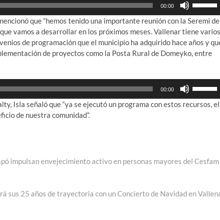
Utiliza
00:00
las
a y mencionó que “hemos tenido una importante reunión con la Seremi de
teclas
 que vamos a desarrollar en los próximos meses. Vallenar tiene vario
de
venios de programación que el municipio ha adquirido hace años y qu
flecha
mplementación de proyectos como la Posta Rural de Domeyko, entre
arriba/ab
para
aumenta
Utiliza
o
00:00
las
disminui
lty, Isla señaló que “ya se ejecutó un programa con estos recursos, el
teclas
el
ficio de nuestra comunidad”.
de
volumen
flecha
arriba/ab
para
aumenta
apó impulsan envejecimiento activo en personas mayores del Cesfam
o
disminui
el
rá sus 25 años de trayectoria con un Concierto de Navidad en Vallen
volumen