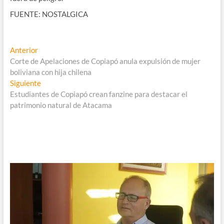
FUENTE: NOSTALGICA
Navegación
Entrada
Anterior
anterior:
Corte de Apelaciones de Copiapó anula expulsión de mujer
de
boliviana con hija chilena
entradas
Entrada
Siguiente
siguiente:
Estudiantes de Copiapó crean fanzine para destacar el
patrimonio natural de Atacama