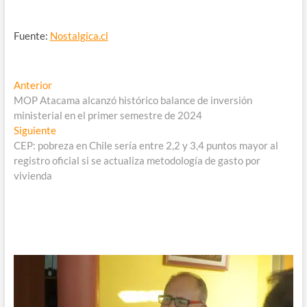
Fuente:
Nostalgica.cl
Navegación
Entrada
Anterior
anterior:
MOP Atacama alcanzó histórico balance de inversión
de
ministerial en el primer semestre de 2024
entradas
Entrada
Siguiente
siguiente:
CEP: pobreza en Chile sería entre 2,2 y 3,4 puntos mayor al
registro oficial si se actualiza metodología de gasto por
vivienda