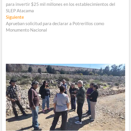
de
para invertir $25 mil millones en los establecimientos del
entradas
SLEP Atacama
Entrada
Siguiente
siguiente:
Aprueban solicitud para declarar a Potrerillos como
Monumento Nacional