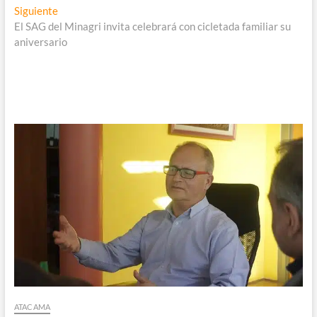
de
Entrada
Siguiente
entradas
siguiente:
El SAG del Minagri invita celebrará con cicletada familiar su
aniversario
ATACAMA