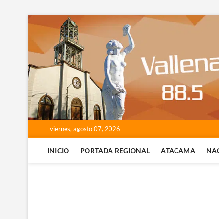
Saltar
al
contenido
viernes, agosto 07, 2026
INICIO
PORTADA REGIONAL
ATACAMA
NA