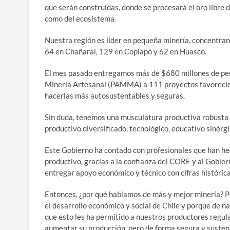
que serán construidas, donde se procesará el oro libre 
como del ecosistema.
Nuestra región es líder en pequeña minería, concentrando
64 en Chañaral, 129 en Copiapó y 62 en Huasco.
El mes pasado entregamos más de $680 millones de pes
Minería Artesanal (PAMMA) a 111 proyectos favorecido
hacerlas más autosustentables y seguras.
Sin duda, tenemos una musculatura productiva robusta 
productivo diversificado, tecnológico, educativo sinérg
Este Gobierno ha contado con profesionales que han h
productivo, gracias a la confianza del CORE y al Gobier
entregar apoyo económico y técnico con cifras histórica
Entonces, ¿por qué hablamos de más y mejor minería? Po
el desarrollo económico y social de Chile y porque de n
que esto les ha permitido a nuestros productores regul
aumentar su producción, pero de forma segura y susten