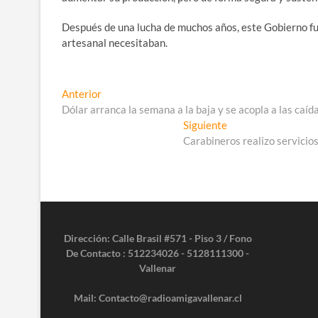
Después de una lucha de muchos años, este Gobierno fu
artesanal necesitaban.
Navegación
Entrada
Anterior
anterior:
Dólar arranca la semana a la baja y se acopla a las caídas
de
Entrada
Siguiente
entradas
siguiente:
Carabineros realizo servicios
Dirección: Calle Brasil #571 - Piso 3 / Fono
De Contacto : 512234026 - 5128111300 -
Vallenar
Mail: Contacto@radioamigavallenar.cl