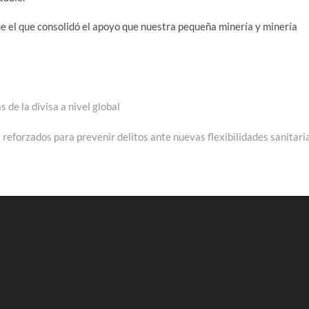
e el que consolidó el apoyo que nuestra pequeña minería y minería
 de la divisa a nivel global
 reforzados para prevenir delitos ante nuevas flexibilidades sanitari