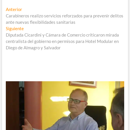
Navegación
Entrada
Anterior
anterior:
Carabineros realizo servicios reforzados para prevenir delitos
de
ante nuevas flexibilidades sanitarias
entradas
Entrada
Siguiente
siguiente:
Diputada Cicardini y Cámara de Comercio criticaron mirada
centralista del gobierno en permisos para Hotel Modular en
Diego de Almagro y Salvador