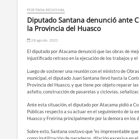
PORTADA REGIONAL
Diputado Santana denunció ante Co
la Provincia del Huasco
28 agosto, 2021
El diputado por Atacama denunció que las obras de mejo
injustificado retraso en la ejecución de los trabajos y e
Luego de sostener una reunión con el ministro de Obras P
municipal, el diputado Juan Santana llevó hasta la Contr
Provincia del Huasco, y que tiene por objeto reparar las
asfalto, construcción de pasarelas y ciclovías, señaliz
Ante esta situación, el diputado por Atacama pidió a Co
Públicas respecto a su actuar en el seguimiento de la e
Huasco y Freirina principalmente por la demora en los d
Sobre esto, Santana sostuvo que “es impresentable que
como inutilización de paraderos, dilación excesiva en e