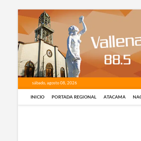
Saltar
al
contenido
sábado, agosto 08, 2026
INICIO
PORTADA REGIONAL
ATACAMA
NA