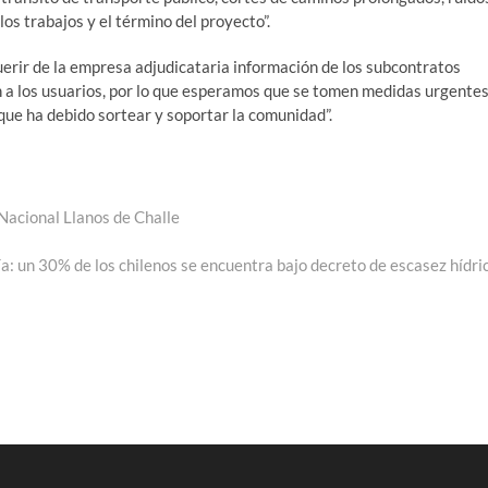
los trabajos y el término del proyecto”.
erir de la empresa adjudicataria información de los subcontratos
ón a los usuarios, por lo que esperamos que se tomen medidas urgente
que ha debido sortear y soportar la comunidad”.
Nacional Llanos de Challe
:
ía: un 30% de los chilenos se encuentra bajo decreto de escasez hídri