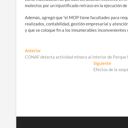
molestos por un injustificado retraso en la ejecución de 
Además, agregó que “el MOP tiene facultades para requ
realizados, contabilidad, gestión empresarial y atenci
y que se coloque fin a los innumerables inconvenientes 
Navegación
Entrada
Anterior
anterior:
CONAF detecta actividad minera al interior de Parque 
de
Entrada
Siguiente
entradas
siguiente
Efectos de la sequ