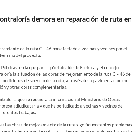
ntraloría demora en reparación de ruta en
ramiento de la ruta C – 46 han afectado a vecinas y vecinos por el
l término del proyecto.
úblicas, en la que participó el alcalde de Freirina y el concejo
aloría la situación de las obras de mejoramiento de la ruta C – 46 de 
 condiciones de servicio de la ruta, a través de la pavimentación en
ación y otras obras complementarias.
ntraloría que se requiera la información al Ministerio de Obras
mpresa adjudicataria y que ha perjudicado a vecinas y vecinos de
iferentes trabajos.
 estas obras de mejoramiento de la ruta signifiquen tantos problema
l tránsito de transporte público, cortes de caminos prolongados, ruido