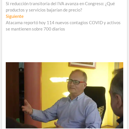
anterior:
Si reducción transitoria del IVA avanza en Congreso: ¿Qué
de
productos y servicios bajarían de precio?
entradas
Entrada
Siguiente
siguiente:
Atacama reportó hoy 114 nuevos contagios COVID y activos
se mantienen sobre 700 diarios