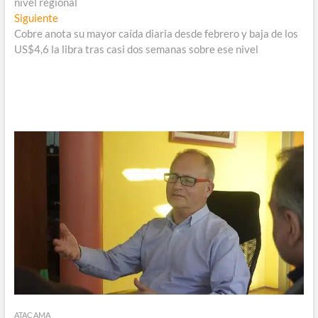
entradas
nivel regional
Entrada
Siguiente
siguiente:
Cobre anota su mayor caída diaria desde febrero y baja de los
US$4,6 la libra tras casi dos semanas sobre ese nivel
ATACAMA