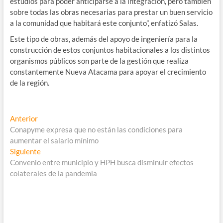
estudios para poder anticiparse a la integración, pero también
sobre todas las obras necesarias para prestar un buen servicio
a la comunidad que habitará este conjunto”, enfatizó Salas.
Este tipo de obras, además del apoyo de ingeniería para la
construcción de estos conjuntos habitacionales a los distintos
organismos públicos son parte de la gestión que realiza
constantemente Nueva Atacama para apoyar el crecimiento
de la región.
Navegación
Entrada
Anterior
anterior:
Conapyme expresa que no están las condiciones para
de
aumentar el salario mínimo
entradas
Entrada
Siguiente
siguiente:
Convenio entre municipio y HPH busca disminuir efectos
colaterales de la pandemia