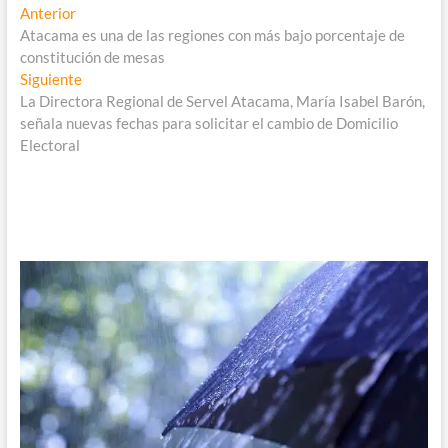
Navegación
Entrada
Anterior
anterior:
Atacama es una de las regiones con más bajo porcentaje de
de
constitución de mesas
entradas
Entrada
Siguiente
siguiente:
La Directora Regional de Servel Atacama, María Isabel Barón,
señala nuevas fechas para solicitar el cambio de Domicilio
Electoral