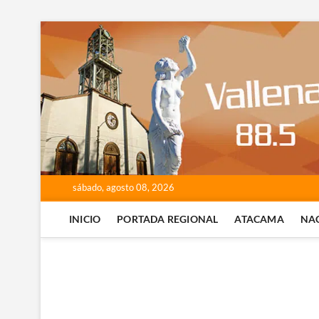
Saltar
al
contenido
sábado, agosto 08, 2026
INICIO
PORTADA REGIONAL
ATACAMA
NA