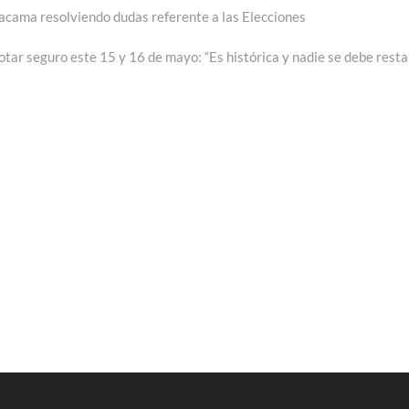
Atacama resolviendo dudas referente a las Elecciones
tar seguro este 15 y 16 de mayo: “Es histórica y nadie se debe resta