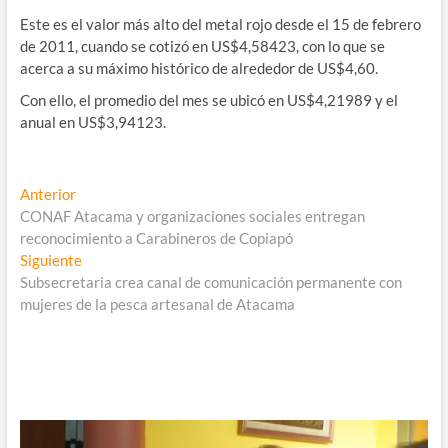
Este es el valor más alto del metal rojo desde el 15 de febrero
de 2011, cuando se cotizó en US$4,58423, con lo que se
acerca a su máximo histórico de alrededor de US$4,60.
Con ello, el promedio del mes se ubicó en US$4,21989 y el
anual en US$3,94123.
Navegación
Entrada
Anterior
anterior:
CONAF Atacama y organizaciones sociales entregan
de
reconocimiento a Carabineros de Copiapó
entradas
Entrada
Siguiente
siguiente:
Subsecretaria crea canal de comunicación permanente con
mujeres de la pesca artesanal de Atacama