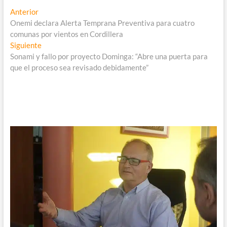
Navegación
Entrada
Anterior
anterior:
Onemi declara Alerta Temprana Preventiva para cuatro
de
comunas por vientos en Cordillera
entradas
Entrada
Siguiente
siguiente:
Sonami y fallo por proyecto Dominga: “Abre una puerta para
que el proceso sea revisado debidamente”