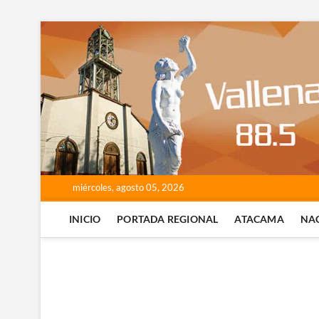
Saltar
al
contenido
miércoles, agosto 05, 2026
INICIO
PORTADA REGIONAL
ATACAMA
NA