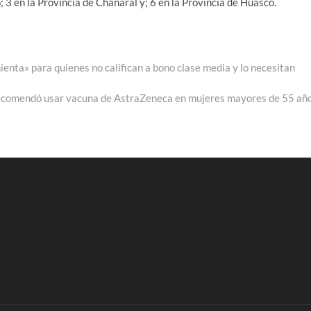
3 en la Provincia de Chañaral y; 6 en la Provincia de Huasco.
enta» para quienes no califican a bono clase media y lo necesitan
recomendó usar vacuna de AstraZeneca en mujeres mayores de 55 añ