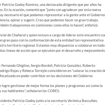
or Patricia Godoy Ramírez, una destacada dirigente que por años ha
s. En la ocasión, comentó que “junto con agradecer por esta nueva
uy necesario el que podamos representar a la gente ante el Gobierno
encia, opinar y sugerir. Creo que podemos hacer un gran trabajo,
bién trabajaremos en comisiones como ellos lo hacen”, enfatizó.
ncial de Chañaral y quien estuvo a cargo de liderar este encuentro co
 gran paso con la conformación de esta entidad tan representativa
tro territorio regional. Estamos muy dispuestos a colaborar en todo
intas líneas de acción que se ejecuten por el desarrollo y mejoramient
Fernando Ghiglino, Sergio Bordoli, Patricia González, Roberto
odrigo Rojas y Rebeca Torrejón coincidieron en “valorar la creación d
 focalizado en poder contribuir en las decisiones del Gobierno
e logre gestionar de mejor forma los planes y programas así como la
y sus habitantes”, señalaron los CORES.
sidenta Patricia Godoy junto a la secretaria Verónica Bascuñán,