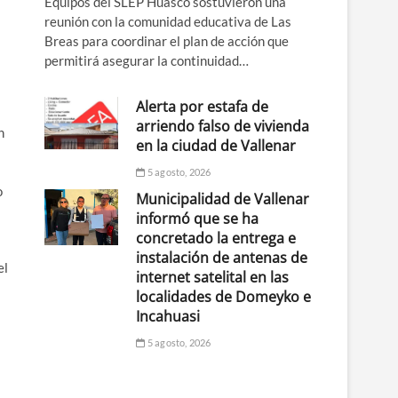
Equipos del SLEP Huasco sostuvieron una
reunión con la comunidad educativa de Las
Breas para coordinar el plan de acción que
permitirá asegurar la continuidad…
Alerta por estafa de
arriendo falso de vivienda
n
en la ciudad de Vallenar
5 agosto, 2026
o
Municipalidad de Vallenar
informó que se ha
concretado la entrega e
instalación de antenas de
el
internet satelital en las
localidades de Domeyko e
Incahuasi
5 agosto, 2026