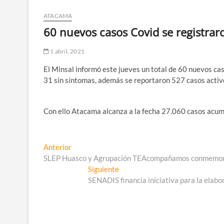
ATACAMA
60 nuevos casos Covid se registrar
1 abril, 2021
El Minsal informó este jueves un total de 60 nuevos ca
31 sin síntomas, además se reportaron 527 casos activo
Con ello Atacama alcanza a la fecha 27.060 casos acum
Navegación
Entrada
Anterior
anterior:
SLEP Huasco y Agrupación TEAcompañamos conmemoran 
de
Entrada
Siguiente
entradas
siguiente:
SENADIS financia iniciativa para la elab