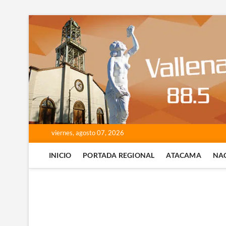
Saltar
al
contenido
viernes, agosto 07, 2026
INICIO
PORTADA REGIONAL
ATACAMA
NA