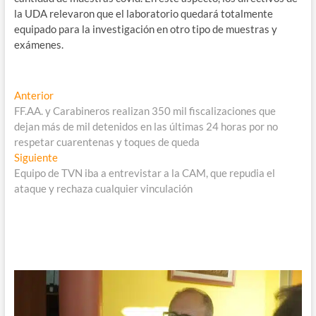
la UDA relevaron que el laboratorio quedará totalmente
equipado para la investigación en otro tipo de muestras y
exámenes.
Navegación
Entrada
Anterior
anterior:
FF.AA. y Carabineros realizan 350 mil fiscalizaciones que
de
dejan más de mil detenidos en las últimas 24 horas por no
entradas
respetar cuarentenas y toques de queda
Entrada
Siguiente
siguiente:
Equipo de TVN iba a entrevistar a la CAM, que repudia el
ataque y rechaza cualquier vinculación