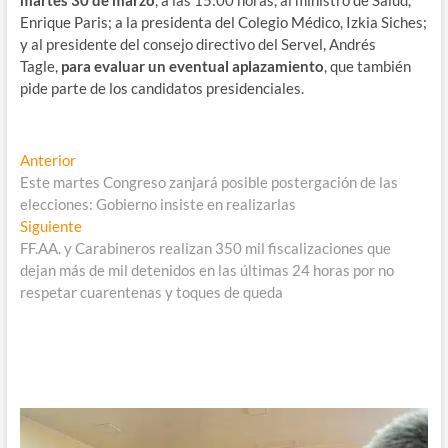
martes 30 de marzo
, a las 15:00 horas, al ministro de Salud,
Enrique Paris; a la presidenta del Colegio Médico, Izkia Siches;
y al presidente del consejo directivo del Servel, Andrés
Tagle,
para evaluar un eventual aplazamiento
, que también
pide parte de los candidatos presidenciales.
Navegación
Entrada
Anterior
anterior:
Este martes Congreso zanjará posible postergación de las
de
elecciones: Gobierno insiste en realizarlas
entradas
Entrada
Siguiente
siguiente:
FF.AA. y Carabineros realizan 350 mil fiscalizaciones que
dejan más de mil detenidos en las últimas 24 horas por no
respetar cuarentenas y toques de queda