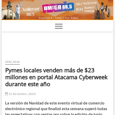
Saltar
al
contenido
ATACAMA
Pymes locales venden más de $23
millones en portal Atacama Cyberweek
durante este año
12 diciembre, 2020
La versión de Navidad de este evento virtual de comercio
electrónico regional que finalizó esta semana superó todas
las expectativas con ventas por sobre la edición de junio