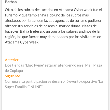
Barhan.
Otro de los rubros destacados en Atacama Cyberweek fue el
turismo, y que también ha sido uno de los rubros más
afectados por la pandemia. Las agencias de turismo pudieron
ofrecer sus servicios de paseos al mar de dunas, clases de
buceo en Bahía Inglesa, o un tour a los salares andinos de la
región, los que fueron muy demandados por los visitantes de
Atacama Cyberweek.
Navegación
Entrada
Anterior
anterior:
Dos tiendas “Elijo Pyme” estarán atendiendo en el Mall Plaza
de
de Copiapó
entradas
Entrada
Siguiente
siguiente:
Con una alta participación se desarrolló evento deportivo “La
Súper Familia ONLINE”