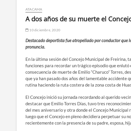
ATACAMA
A dos años de su muerte el Concejo
10 diciembre, 2020
Destacado deportista fue atropellado por conductor que lo 
pronuncia.
En la última sesión del Concejo Municipal de Freirina, t
funciones para recordar un trágico episodio que enlutó 
consecuencia de muerte de Emilio “Charuco” Torres, de
que ya han pasado dos años del lamentable accidente que
rutina haciendo la ruta costera de la zona costa de Hua
El Concejo inició su jornada recordando al querido vec
destacar que Emilio Torres Días, tuvo tres reconocimien
del mes aniversario y otra donde el Concejo Municipal 
luego que el Concejo en pleno decidiera perpetuar su n
recientemente con la presencia de su padre, esposa, hija