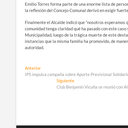
Emilio Torres forma parte de una enorme lista de perso
la reflexión del Concejo Comunal derivó en exigir fuerte 
Finalmente el Alcalde indicó que “nosotros esperamos q
comunidad tenga claridad qué ha pasado con este caso y
Municipalidad, luego de la trágica muerte de este dest
instancias que la misma familia ha promovido, de manera
autoridad.
Navegación
Entrada
Anterior
anterior:
IPS impulsa campaña sobre Aporte Previsional Solidari
de
Entrada
Siguiente
entradas
siguiente:
Club Benjamín Vicuña se reunió con Al