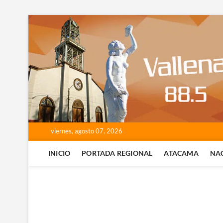
Saltar
al
contenido
viernes, agosto 07, 2026
INICIO
PORTADA REGIONAL
ATACAMA
NA