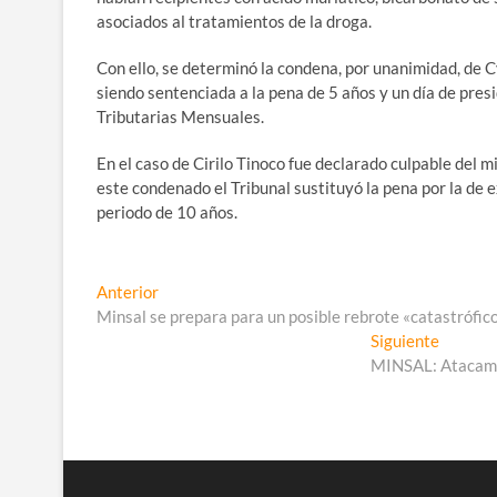
asociados al tratamientos de la droga.
Con ello, se determinó la condena, por unanimidad, de Cy
siendo sentenciada a la pena de 5 años y un día de pres
Tributarias Mensuales.
En el caso de Cirilo Tinoco fue declarado culpable del m
este condenado el Tribunal sustituyó la pena por la de e
periodo de 10 años.
Navegación
Entrada
Anterior
anterior:
Minsal se prepara para un posible rebrote «catastrófico»
de
Entrada
Siguiente
entradas
siguient
MINSAL: Atacama 