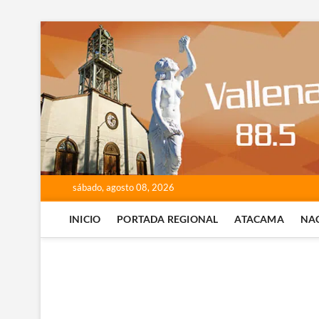
Saltar
al
contenido
sábado, agosto 08, 2026
INICIO
PORTADA REGIONAL
ATACAMA
NA