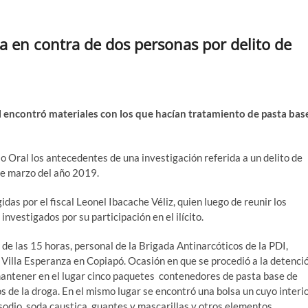
ia en contra de dos personas por delito de
l encontró materiales con los que hacían tratamiento de pasta bas
o Oral los antecedentes de una investigación referida a un delito de
de marzo del año 2019.
idas por el fiscal Leonel Ibacache Véliz, quien luego de reunir los
nvestigados por su participación en el ilícito.
de las 15 horas, personal de la Brigada Antinarcóticos de la PDI,
a Villa Esperanza en Copiapó. Ocasión en que se procedió a la detenci
mantener en el lugar cinco paquetes contenedores de pasta base de
s de la droga. En el mismo lugar se encontró una bolsa un cuyo interi
sodio, soda caustica, guantes y mascarillas y otros elementos