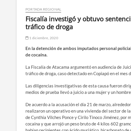
PORTADA REGIONAL
Fiscalía investigó y obtuvo sentenc
tráfico de droga
1 diciembre, 2020
En la detención de ambos imputados personal policia
de cocaína.
La Fiscalía de Atacama argumentó en audiencia de Juici
tráfico de droga, caso detectado en Copiapó en el mes 
Las diligencias investigativas de esta causa fueron dirig
medios de prueba llevó a juicio a una mujer y un hombre i
De acuerdo a la acusación el día 21 de marzo, alrededor 
realizaron un operativo en una vivienda del sector de l
de Cynthia Vilches Ponce y Cirilo Tinoco Jiménez, por 
cocaína y que arrojó un peso bruto de 4 kilos 602 gramo
habían recipientes con ácido muriático, bicarbonato de 