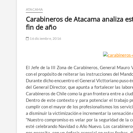
ATACAMA
Carabineros de Atacama analiza est
fin de año
16 diciembre, 2016
El Jefe de la III Zona de Carabineros, General Mauro 
con el propósito de reiterar las instrucciones del Mand
Durante dicho encuentro el General Victtoriano puso én
del General Director, que apunta a fortalecer las labor
Carabineros de Chile como la gran frontera entre a ciud
Dentro de este contexto y para potenciar el trabajo p
cumplir con el mayor de los profesionalismos los servici
a disminuir la victimización e incrementar la sensación
“Nuestro compromiso es velar por la seguridad de la co
esté celebrando Navidad o Año Nuevo. Los carabinero
nos necesita, con un énfasis especial en estas fechas,