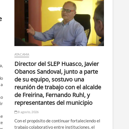
e
ATACAMA
Director del SLEP Huasco, Javier
a,
Obanos Sandoval, junto a parte
de su equipo, sostuvo una
do
 a
reunión de trabajo con el alcalde
de Freirina, Fernando Ruhl, y
so
representantes del municipio
ir
8 agosto, 2026
se
Con el propósito de continuar fortaleciendo el
te
trabajo colaborativo entre instituciones, el
or