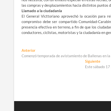
las compras y desplazamientos hacia distintos puntos de
Llamado a la ciudadanía
El General Victtoriano aprovechó la ocasión para re
compromiso debe ser compartido Comunidad-Carabin
presencia efectiva en terreno, a fin de que los ciuda
conductores, ciclistas, motoristas y la ciudadanía en ge
Navegación
Entrada
Anterior
anterior:
Comenzó temporada de avistamiento de Ballenas en la
de
Entra
Siguiente
entradas
siguie
Este sábado 17 