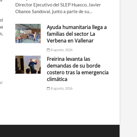
Director Ejecutivo del SLEP Huasco, Javier
Obanos Sandoval, junto a parte de su…
el
Ayuda humanitaria llega a
na
familias del sector La
s,
Verbena en Vallenar
8 agosto, 2026
Freirina levanta las
demandas de su borde
costero tras la emergencia
climática
ar
8 agosto, 2026