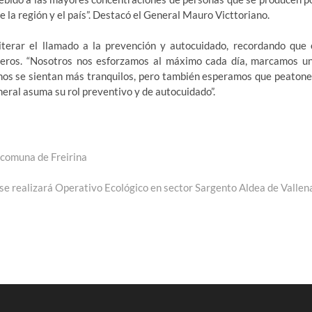
 la región y el país”. Destacó el General Mauro Victtoriano.
iterar el llamado a la prevención y autocuidado, recordando que 
eros. “Nosotros nos esforzamos al máximo cada día, marcamos u
danos se sientan más tranquilos, pero también esperamos que peatone
neral asuma su rol preventivo y de autocuidado”.
 comuna de Freirina
da
nte:
se realizará Operativo Ecológico en sector Sargento Aldea de Vallen