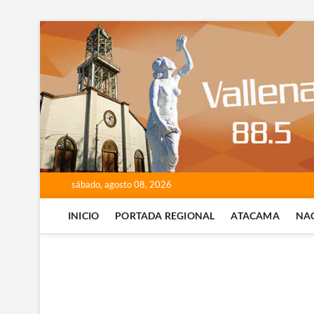
Saltar
al
contenido
sábado, agosto 08, 2026
INICIO
PORTADA REGIONAL
ATACAMA
NA