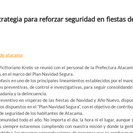
rategia para reforzar seguridad en fiestas d
Victtoriano Krebs se reunió con el personal de la Prefectura Atacam
o, en el marco del Plan Navidad Segura.
fasis en uno de los principales lineamientos establecidos por el man
es preventivas, de control e investigativas, para seguir consolidando
adanía y la delincuencia.
reventivo en vísperas de las fiestas de Navidad y Año Nuevo, dispu
os dispuestos en el “Plan Navidad Segura”, con el objetivo de contribu
 de seguridad de los habitantes de Atacama.
munidad todo el año. No importa el día, la hora ni el lugar, aunque 
s siempre estaremos cumpliendo con nuestra misión y donde la gen
 debido a las mayores concentraciones de personas que se producen p