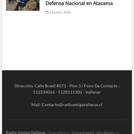
Defensa Nacional en Atacama
6 agosto, 2026
Dirección: Calle Brasil #571 - Piso 3 / Fono De Contacto :
512234026 - 5128111300 - Vallenar
Mail: Contacto@radioamigavallenar.cl
Radio Amiga Vallenar
| Diseñado por:
Theme Freesia
|
WordPress
| ©