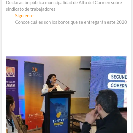
anterior:
Declaración pública municipalidad de Alto del Carmen sobre
de
sindicato de trabajadores
entradas
Entrada
Siguiente
siguiente:
Conoce cuáles son los bonos que se entregarán este 2020