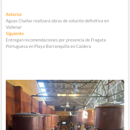
Navegación
Entrada
Anterior
anterior:
Aguas Chañar realizará obras de solución definitiva en
de
Vallenar
entradas
Entrada
Siguiente
siguiente:
Entregan recomendaciones por presencia de Fragata
Portuguesa en Playa Barranquilla en Caldera